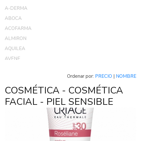
A-DERMA
ABOCA
ACOFARMA
ALMIRON
AQUILEA
AVENE
CANTABRIA LABS
Ordenar por:
PRECIO
|
NOMBRE
CHICCO
COSMÉTICA - COSMÉTICA
CONTROL
FACIAL - PIEL SENSIBLE
DR SCHOLL
DUCRAY
DUREX
EUCERIN
FLUOCARIL