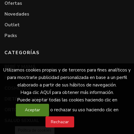
Ofertas
Novedades
Outlet
Packs
CATEGORÍAS
BEBÉ Y MAMÁ
Utilizamos cookies propias y de terceros para fines analíticos y
HIGIENE
para mostrarle publicidad personalizada en base a un perfil
elaborado a partir de sus hábitos de navegación.
COSMÉTICA
Haga clic
AQUÍ
para obtener más información.
DIETÉTICA Y FITOTERAPIA
Puede aceptar todas las cookies haciendo clic en
ORTOPEDIA
o rechazar su uso haciendo clic en
SALUD SEXUAL
Política de cookies