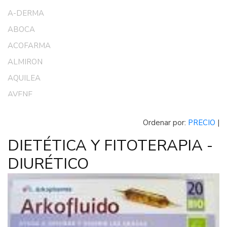
A-DERMA
ABOCA
ACOFARMA
ALMIRON
AQUILEA
AVENE
CANTABRIA LABS
Ordenar por:
PRECIO
|
CHICCO
DIETÉTICA Y FITOTERAPIA -
CONTROL
DIURÉTICO
DR SCHOLL
DUCRAY
DUREX
EUCERIN
FLUOCARIL