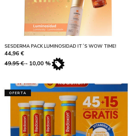
HELIOCARE
ISDIN
LACER
LETI
SESDERMA PACK LUMINOSIDAD IT´S WOW TIME!
LORING
44,96 €
NEUTROGENA
49.95 €
- 10,00 %
NUTRIBEN
NUXE
PHYTO
OFERTA
ROGER & GALLET
SESDERMA
SYSTANE
THE LAB
URIAGE