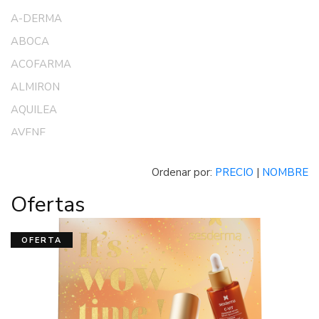
A-DERMA
ABOCA
ACOFARMA
ALMIRON
AQUILEA
AVENE
CANTABRIA LABS
Ordenar por:
PRECIO
|
NOMBRE
CHICCO
Ofertas
CONTROL
DR SCHOLL
OFERTA
DUCRAY
DUREX
EUCERIN
FLUOCARIL